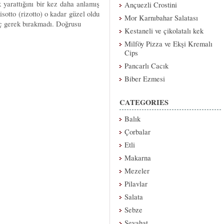
k yarattığını bir kez daha anlamış
Ançuezli Crostini
sotto (rizotto) o kadar güzel oldu
Mor Karnıbahar Salatası
ç gerek bırakmadı. Doğrusu
Kestaneli ve çikolatalı kek
Milföy Pizza ve Ekşi Kremalı
Cips
Pancarlı Cacık
Biber Ezmesi
CATEGORIES
Balık
Çorbalar
Etli
Makarna
Mezeler
Pilavlar
Salata
Sebze
Seyahat